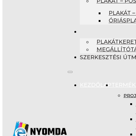
PLAKÁT – PO
PLAKÁT –
ÓRIÁSPL
PLAKÁTKERET
MEGÁLLÍTÓT
SZERKESZTÉSI ÚT
KEZDŐLAP
TERMÉK
PROJ