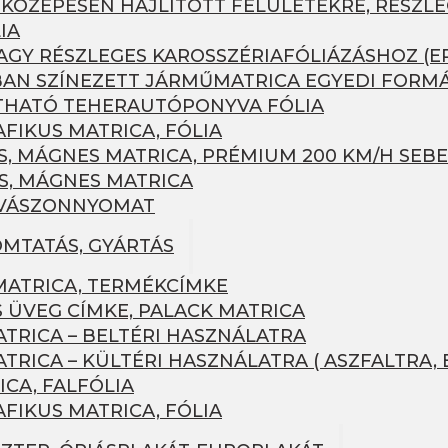
 KÖZEPESEN HAJLÍTOTT FELÜLETEKRE, RÉSZLE
IA
AGY RÉSZLEGES KAROSSZÉRIAFÓLIÁZÁSHOZ (ER
AN SZÍNEZETT JÁRMŰMATRICA EGYEDI FORM
HATÓ TEHERAUTÓPONYVA FÓLIA
FIKUS MATRICA, FÓLIA
 MÁGNES MATRICA, PRÉMIUM 200 KM/H SEBE
, MÁGNES MATRICA
 VÁSZONNYOMAT
MTATÁS, GYÁRTÁS
ATRICA, TERMÉKCÍMKE
S ÜVEG CÍMKE, PALACK MATRICA
TRICA – BELTÉRI HASZNÁLATRA
RICA – KÜLTÉRI HASZNÁLATRA ( ASZFALTRA, 
CA, FALFÓLIA
FIKUS MATRICA, FÓLIA