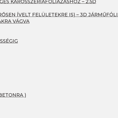
GES KAROSSZÉRIAFÓLIÁZÁSHOZ – 2.5D
ŐSEN ÍVELT FELÜLETEKRE IS) – 3D JÁRMŰFÓL
ÁKRA VÁGVA
SSÉGIG
BETONRA )