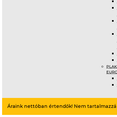
PLAK
EUR
Áraink nettóban értendők! Nem tartalmazzák