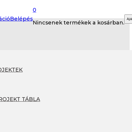
0
áció
Belépés
Ajá
Nincsenek termékek a kosárban.
OJEKTEK
PROJEKT TÁBLA