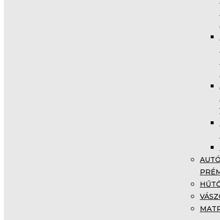
AUTÓ
PRÉM
HŰTŐ
VÁSZ
MATR