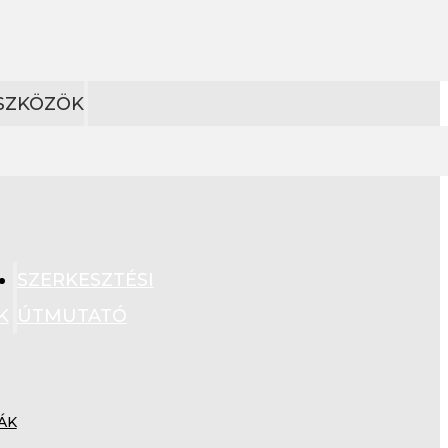
ESZKÖZÖK
SZERKESZTÉSI
K
ÚTMUTATÓ
ÁK