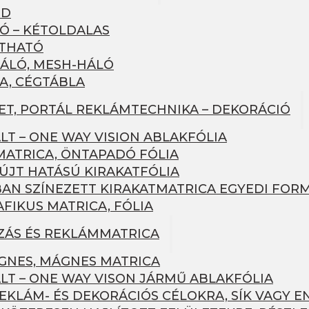
RD
Ó – KÉTOLDALAS
ÍTHATÓ
ÁLÓ, MESH-HÁLÓ
A, CÉGTÁBLA
LET, PORTÁL REKLÁMTECHNIKA – DEKORÁCIÓ
LT – ONE WAY VISION ABLAKFÓLIA
MATRICA, ÖNTAPADÓ FÓLIA
JT HATÁSÚ KIRAKATFÓLIA
AN SZÍNEZETT KIRAKATMATRICA EGYEDI FOR
FIKUS MATRICA, FÓLIA
ZÁS ÉS REKLÁMMATRICA
NES, MÁGNES MATRICA
LT – ONE WAY VISON JÁRMŰ ABLAKFÓLIA
EKLÁM- ÉS DEKORÁCIÓS CÉLOKRA, SÍK VAGY E