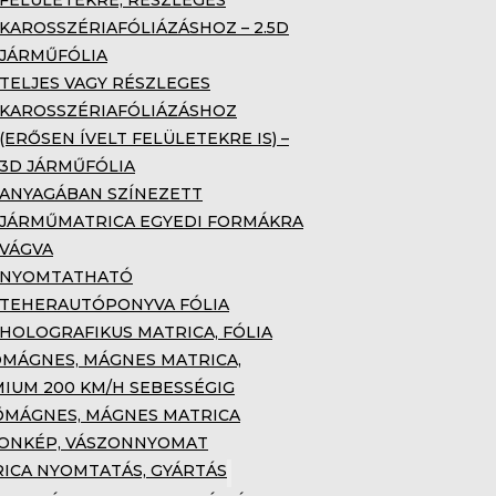
FELÜLETEKRE, RÉSZLEGES
KAROSSZÉRIAFÓLIÁZÁSHOZ – 2.5D
JÁRMŰFÓLIA
TELJES VAGY RÉSZLEGES
KAROSSZÉRIAFÓLIÁZÁSHOZ
(ERŐSEN ÍVELT FELÜLETEKRE IS) –
3D JÁRMŰFÓLIA
ANYAGÁBAN SZÍNEZETT
JÁRMŰMATRICA EGYEDI FORMÁKRA
VÁGVA
NYOMTATHATÓ
TEHERAUTÓPONYVA FÓLIA
HOLOGRAFIKUS MATRICA, FÓLIA
MÁGNES, MÁGNES MATRICA,
IUM 200 KM/H SEBESSÉGIG
MÁGNES, MÁGNES MATRICA
ONKÉP, VÁSZONNYOMAT
ICA NYOMTATÁS, GYÁRTÁS