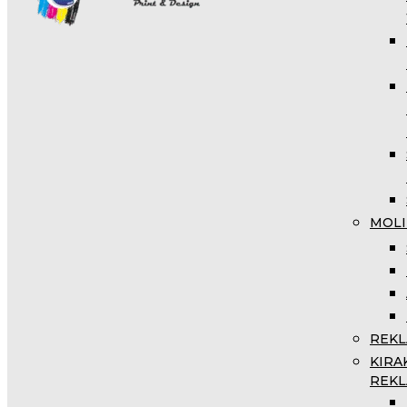
MOLI
REKL
KIRA
REKL