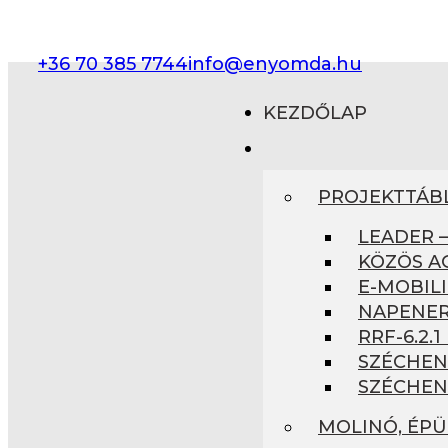
+36 70 385 7744
info@enyomda.hu
KEZDŐLAP
PROJEKTTÁB
LEADER 
KÖZÖS A
E-MOBILI
NAPENER
RRF-6.2.
SZÉCHEN
SZÉCHEN
MOLINÓ, ÉP