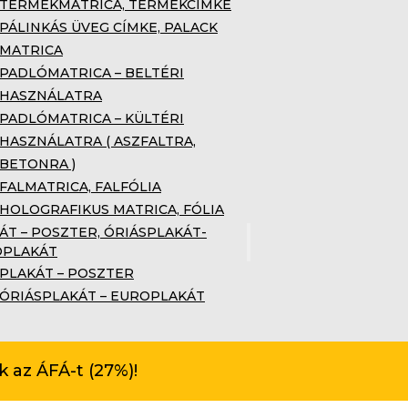
TERMÉKMATRICA, TERMÉKCÍMKE
PÁLINKÁS ÜVEG CÍMKE, PALACK
MATRICA
PADLÓMATRICA – BELTÉRI
HASZNÁLATRA
PADLÓMATRICA – KÜLTÉRI
HASZNÁLATRA ( ASZFALTRA,
BETONRA )
FALMATRICA, FALFÓLIA
HOLOGRAFIKUS MATRICA, FÓLIA
ÁT – POSZTER, ÓRIÁSPLAKÁT-
OPLAKÁT
PLAKÁT – POSZTER
ÓRIÁSPLAKÁT – EUROPLAKÁT
 az ÁFÁ-t (27%)!