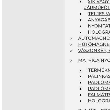
SÍK VAGY
JÁRMŰFÓL
TELJES V
ANYAGÁB
NYOMTAT
HOLOGRA
AUTÓMÁGNES,
HŰTŐMÁGNES
VÁSZONKÉP,
MATRICA NYO
TERMÉKM
PÁLINKÁ
PADLÓMA
PADLÓMAT
FALMATRI
HOLOGRA