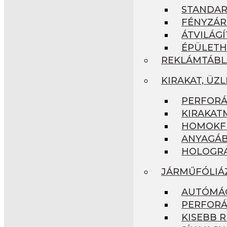
STANDA
FÉNYZÁR
ÁTVILÁG
ÉPÜLETH
REKLÁMTÁBL
KIRAKAT, ÜZ
PERFORÁ
KIRAKAT
HOMOKFÚ
ANYAGÁB
HOLOGRA
JÁRMŰFÓLIÁ
AUTÓMÁG
PERFORÁ
KISEBB R