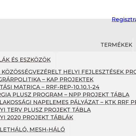
Regisztr
TERMÉKEK
LÁK ÉS ESZKÖZÖK
– KÖZÖSSÉGVEZÉRELT HELYI FEJLESZTÉSEK PR
GRÁRPOLITIKA – KAP PROJEKTEK
TÁSI MATRICA – RRF-REP-10.10.1-24
GIA PLUSZ PROGRAM – NPP PROJEKT TÁBLA
1 LAKOSSÁGI NAPELEMES PÁLYÁZAT – KTK RRF 
YI TERV PLUSZ PROJEKT TÁBLA
YI 2020 PROJEKT TÁBLÁK
ÜLETHÁLÓ, MESH-HÁLÓ