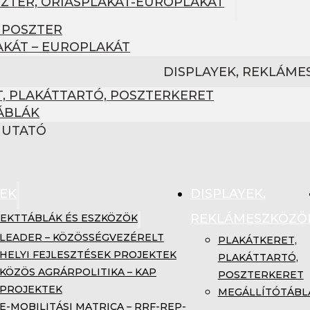
SZTER, ÓRIÁSPLAKÁT-EUROPLAKÁT
 POSZTER
AKÁT – EUROPLAKÁT
DISPLAYEK, REKLÁM
, PLAKÁTTARTÓ, POSZTERKERET
ÁBLÁK
MUTATÓ
EK
DISPLAYEK,
REKLÁMESZKÖZÖ
EKTTÁBLÁK ÉS ESZKÖZÖK
LEADER – KÖZÖSSÉGVEZÉRELT
PLAKÁTKERET,
HELYI FEJLESZTÉSEK PROJEKTEK
PLAKÁTTARTÓ,
KÖZÖS AGRÁRPOLITIKA – KAP
POSZTERKERET
PROJEKTEK
MEGÁLLÍTÓTÁBL
E-MOBILITÁSI MATRICA – RRF-REP-