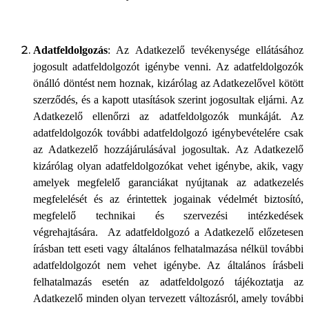
Adatfeldolgozás
: Az Adatkezelő tevékenysége ellátásához
jogosult adatfeldolgozót igénybe venni. Az adatfeldolgozók
önálló döntést nem hoznak, kizárólag az Adatkezelővel kötött
szerződés, és a kapott utasítások szerint jogosultak eljárni. Az
Adatkezelő ellenőrzi az adatfeldolgozók munkáját. Az
adatfeldolgozók további adatfeldolgozó igénybevételére csak
az Adatkezelő hozzájárulásával jogosultak. Az Adatkezelő
kizárólag olyan adatfeldolgozókat vehet igénybe, akik, vagy
amelyek megfelelő garanciákat nyújtanak az adatkezelés
megfelelését és az érintettek jogainak védelmét biztosító,
megfelelő technikai és szervezési intézkedések
végrehajtására. Az adatfeldolgozó a Adatkezelő előzetesen
írásban tett eseti vagy általános felhatalmazása nélkül további
adatfeldolgozót nem vehet igénybe. Az általános írásbeli
felhatalmazás esetén az adatfeldolgozó tájékoztatja az
Adatkezelő minden olyan tervezett változásról, amely további