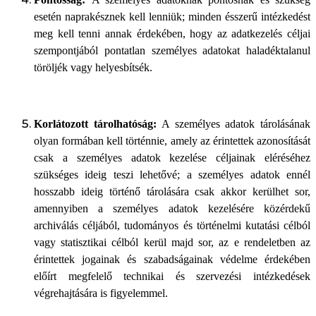
Pontosság:
A személyes adatoknak pontosnak és szükség
esetén naprakésznek kell lenniük; minden ésszerű intézkedést
meg kell tenni annak érdekében, hogy az adatkezelés céljai
szempontjából pontatlan személyes adatokat haladéktalanul
töröljék vagy helyesbítsék.
Korlátozott tárolhatóság:
A személyes adatok tárolásának
olyan formában kell történnie, amely az érintettek azonosítását
csak a személyes adatok kezelése céljainak eléréséhez
szükséges ideig teszi lehetővé; a személyes adatok ennél
hosszabb ideig történő tárolására csak akkor kerülhet sor,
amennyiben a személyes adatok kezelésére közérdekű
archiválás céljából, tudományos és történelmi kutatási célból
vagy statisztikai célból kerül majd sor, az e rendeletben az
érintettek jogainak és szabadságainak védelme érdekében
előírt megfelelő technikai és szervezési intézkedések
végrehajtására is figyelemmel.