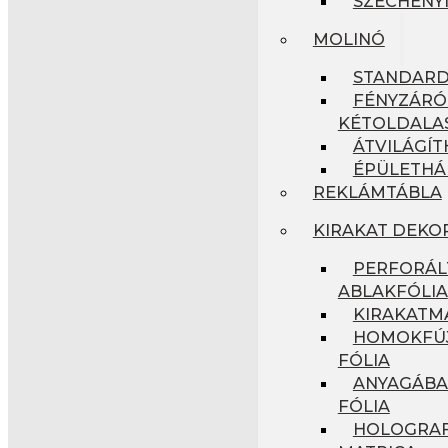
SZÉCHENYI
MOLINÓ
STANDAR
FÉNYZÁRÓ
KÉTOLDALA
ÁTVILÁGÍ
ÉPÜLETHÁ
REKLÁMTÁBLA
KIRAKAT DEKO
PERFORÁL
ABLAKFÓLIA
KIRAKATM
HOMOKFÚJ
FÓLIA
ANYAGÁBA
FÓLIA
HOLOGRAF