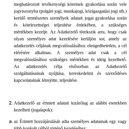
meghatározott tevékenységi köreinek gyakorlása során vele
jogviszonyba (polgári jogi, munkajogi, közigazgatási jogi stb.)
kerülő természetes személyek adatait jogai gyakorlása során
és kötelezettségei teljesítése érdekében, a szükséges
mértékben kezelje. Az Adatkezelő törekszik arra, hogy csak
olyan személyes adat kezelésére kerüljön sor, amely az
adatkezelés céljának megvalósulásához elengedhetetlen, a cél
elérésére alkalmas. A személyes adat csak a cél
megvalósulásához szükséges mértékben és ideig kezelhető.
Az adatkezelés célja elsősorban az Adatkezelő
szolgáltatásainak nyújtása, kereskedelmi és szerződéses
kapcsolatainak létrejötte, teljesítése.
Adatkezelő az érintett adatait kizárólag az alábbi esetekben
kezelheti (jogalapok):
az Érintett hozzájárulását adta személyes adatainak egy vagy
több konkrét célból történő kezeléséhez;