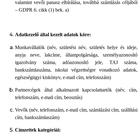
valamint vevői panasz elbírálása, továbbá számlázás céljából
– GDPR 6. cikk (1) bek. a)
Adatkezelő által kezelt adatok köre:
Munkavállalók (név, születési név, születés helye és ideje,
anyja neve, lakcíme, állampolgársága, személyazonosító
igazolvány száma, adóazonosító jele, TAJ száma,
bankszámlaszáma, iskolai végzettségre vonatkozó adatok,
egészségügyi kiskönyv, e-mail cím, telefonszám)
Partnercégek által alkalmazott kapcsolattartók (név, cím,
telefonszám, e-mail cím, beosztás)
Vevők (név, telefonszám, e-mail cím, számlázási cím, szállítási
cím, bankszámlaszám)
Címzettek kategóriái: