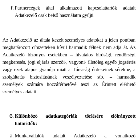
Partnercégek által alkalmazott kapcsolattartók adatait
Adatkezelő csak belső használatra gyűjti.
Az Adatkezelő az általa kezelt személyes adatokat a jelen pontban
meghatározott címzetteken kívül harmadik félnek nem adja át. Az
Adatkezelő bizonyos esetekben – hivatalos bírósági, rendőrségi
megkeresés, jogi eljárás szerzői-, vagyoni- illetőleg egyéb jogsértés
vagy ezek alapos gyanúja miatt a Társaság érdekeinek sérelme, a
szolgáltatás biztosításának veszélyeztetése stb. – harmadik
személyek számára hozzáférhetővé teszi az Érintett elérhető
személyes adatait.
Különböző adatkategóriák törlésére előirányzott
határidők:
Munkavállalók adatait Adatkezelő a vonatkozó