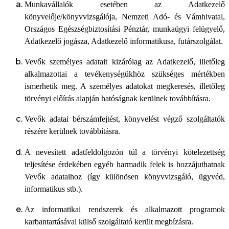
Munkavállalók esetében az Adatkezelő
könyvelője/könyvvizsgálója, Nemzeti Adó- és Vámhivatal,
Országos Egészségbiztosítási Pénztár, munkaügyi felügyelő,
Adatkezelő jogásza, Adatkezelő informatikusa, futárszolgálat.
Vevők személyes adatait kizárólag az Adatkezelő, illetőleg
alkalmazottai a tevékenységükhöz szükséges mértékben
ismerhetik meg. A személyes adatokat megkeresés, illetőleg
törvényi előírás alapján hatóságnak kerülnek továbbításra.
Vevők adatai bérszámfejtést, könyvelést végző szolgáltatók
részére kerülnek továbbításra.
A nevesített adatfeldolgozón túl a törvényi kötelezettség
teljesítése érdekében egyéb harmadik felek is hozzájuthatnak
Vevők adataihoz (így különösen könyvvizsgáló, ügyvéd,
informatikus stb.).
Az informatikai rendszerek és alkalmazott programok
karbantartásával külső szolgáltató került megbízásra.