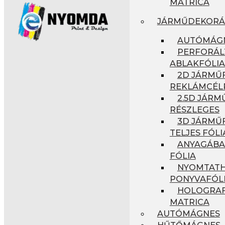
MATRICA
JÁRMŰDEKORÁ
AUTÓMÁG
PERFORÁL
ABLAKFÓLIA
2D JÁRMŰF
REKLÁMCÉL
2.5D JÁRM
RÉSZLEGES
3D JÁRMŰF
TELJES FÓLI
ANYAGÁBA
FÓLIA
NYOMTAT
PONYVAFÓL
HOLOGRAF
MATRICA
AUTÓMÁGNES
HŰTŐMÁGNES