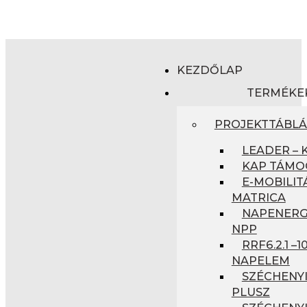
KEZDŐLAP
TERMÉKE
PROJEKTTÁBL
LEADER – 
KAP TÁMO
E-MOBILIT
MATRICA
NAPENERGI
NPP
RRF6.2.1 –
NAPELEM
SZÉCHENYI
PLUSZ