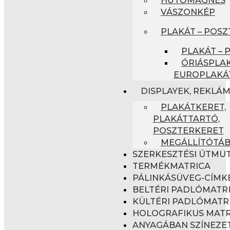
VÁSZONKÉP
PLAKÁT – POSZ
PLAKÁT – 
ÓRIÁSPLAK
EUROPLAKÁ
DISPLAYEK, REKLÁ
PLAKÁTKERET,
PLAKÁTTARTÓ,
POSZTERKERET
MEGÁLLÍTÓTÁ
SZERKESZTÉSI ÚTMU
TERMÉKMATRICA
PÁLINKÁSÜVEG-CÍMK
BELTÉRI PADLÓMATR
KÜLTÉRI PADLÓMATR
HOLOGRAFIKUS MATR
ANYAGÁBAN SZÍNEZET