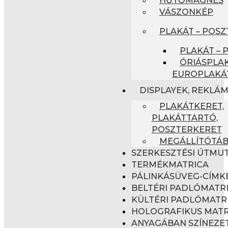
VÁSZONKÉP
PLAKÁT – POSZ
PLAKÁT – 
ÓRIÁSPLAK
EUROPLAKÁ
DISPLAYEK, REKLÁ
PLAKÁTKERET,
PLAKÁTTARTÓ,
POSZTERKERET
MEGÁLLÍTÓTÁ
SZERKESZTÉSI ÚTMU
TERMÉKMATRICA
PÁLINKÁSÜVEG-CÍMK
BELTÉRI PADLÓMATR
KÜLTÉRI PADLÓMATR
HOLOGRAFIKUS MATR
ANYAGÁBAN SZÍNEZET