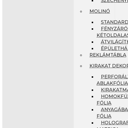
SZÉCHENYI
MOLINÓ
STANDAR
FÉNYZÁRÓ
KÉTOLDALA
ÁTVILÁGÍ
ÉPÜLETHÁ
REKLÁMTÁBLA
KIRAKAT DEKO
PERFORÁL
ABLAKFÓLIA
KIRAKATM
HOMOKFÚJ
FÓLIA
ANYAGÁBA
FÓLIA
HOLOGRAF