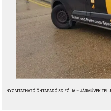
NYOMTATHATÓ ÖNTAPADÓ 3D FÓLIA – JÁRMŰVEK TEL