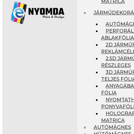
MATRICA
JÁRMŰDEKORÁ
AUTÓMÁG
PERFORÁL
ABLAKFÓLIA
2D JÁRMŰF
REKLÁMCÉL
2.5D JÁRM
RÉSZLEGES
3D JÁRMŰF
TELJES FÓLI
ANYAGÁBA
FÓLIA
NYOMTAT
PONYVAFÓL
HOLOGRAF
MATRICA
AUTÓMÁGNES
HŰTŐMÁGNES