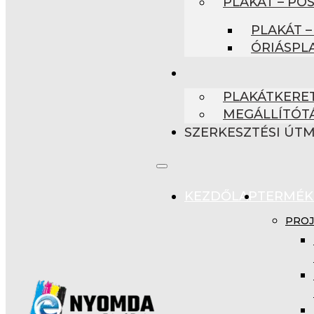
PLAKÁT – PO
PLAKÁT –
ÓRIÁSPL
PLAKÁTKERET
MEGÁLLÍTÓT
SZERKESZTÉSI ÚT
KEZDŐLAP
TERMÉK
PROJ