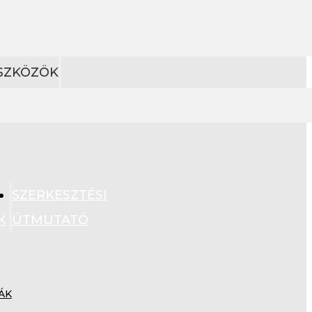
ESZKÖZÖK
SZERKESZTÉSI
K
ÚTMUTATÓ
ÁK