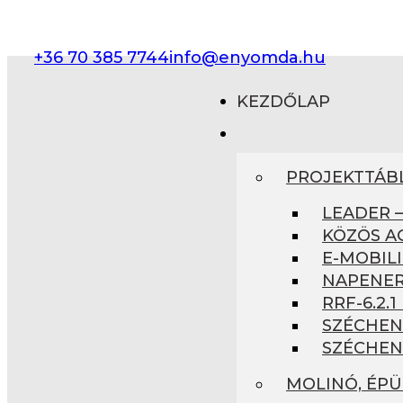
+36 70 385 7744
info@enyomda.hu
KEZDŐLAP
PROJEKTTÁB
LEADER 
KÖZÖS A
E-MOBILI
NAPENER
RRF-6.2.
SZÉCHEN
SZÉCHEN
MOLINÓ, ÉP