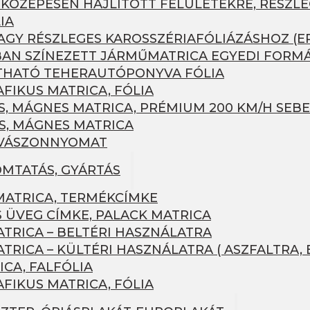
 KÖZEPESEN HAJLÍTOTT FELÜLETEKRE, RÉSZLE
IA
AGY RÉSZLEGES KAROSSZÉRIAFÓLIÁZÁSHOZ (ER
AN SZÍNEZETT JÁRMŰMATRICA EGYEDI FORM
HATÓ TEHERAUTÓPONYVA FÓLIA
FIKUS MATRICA, FÓLIA
 MÁGNES MATRICA, PRÉMIUM 200 KM/H SEBE
, MÁGNES MATRICA
 VÁSZONNYOMAT
MTATÁS, GYÁRTÁS
ATRICA, TERMÉKCÍMKE
S ÜVEG CÍMKE, PALACK MATRICA
TRICA – BELTÉRI HASZNÁLATRA
RICA – KÜLTÉRI HASZNÁLATRA ( ASZFALTRA, 
CA, FALFÓLIA
FIKUS MATRICA, FÓLIA