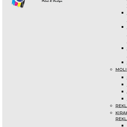
MOLI
REKL
KIRA
REKL