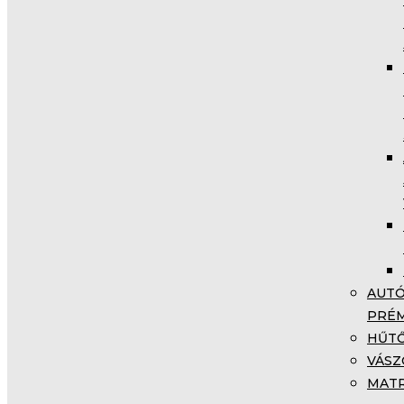
AUTÓ
PRÉM
HŰTŐ
VÁSZ
MATR