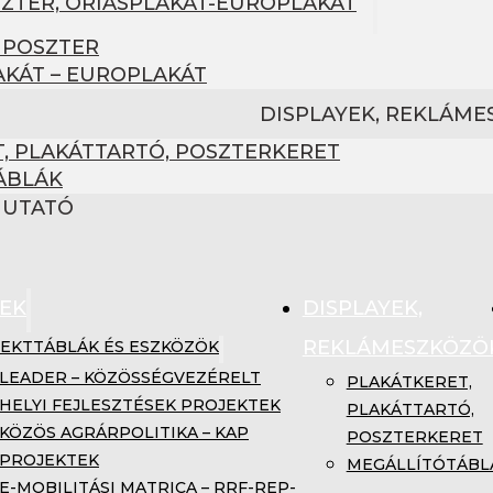
SZTER, ÓRIÁSPLAKÁT-EUROPLAKÁT
 POSZTER
AKÁT – EUROPLAKÁT
DISPLAYEK, REKLÁM
, PLAKÁTTARTÓ, POSZTERKERET
ÁBLÁK
MUTATÓ
EK
DISPLAYEK,
REKLÁMESZKÖZÖ
EKTTÁBLÁK ÉS ESZKÖZÖK
LEADER – KÖZÖSSÉGVEZÉRELT
PLAKÁTKERET,
HELYI FEJLESZTÉSEK PROJEKTEK
PLAKÁTTARTÓ,
KÖZÖS AGRÁRPOLITIKA – KAP
POSZTERKERET
PROJEKTEK
MEGÁLLÍTÓTÁBL
E-MOBILITÁSI MATRICA – RRF-REP-