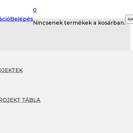
0
áció
Belépés
Ajá
Nincsenek termékek a kosárban.
OJEKTEK
PROJEKT TÁBLA