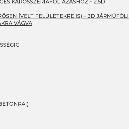
GES KAROSSZÉRIAFÓLIÁZÁSHOZ – 2.5D
ŐSEN ÍVELT FELÜLETEKRE IS) – 3D JÁRMŰFÓL
ÁKRA VÁGVA
SSÉGIG
BETONRA )