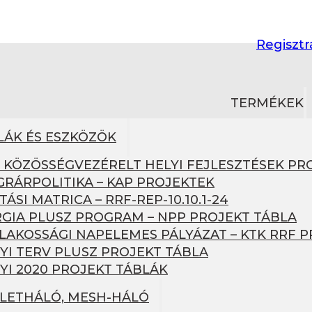
Regisztr
TERMÉKEK
LÁK ÉS ESZKÖZÖK
– KÖZÖSSÉGVEZÉRELT HELYI FEJLESZTÉSEK PR
GRÁRPOLITIKA – KAP PROJEKTEK
TÁSI MATRICA – RRF-REP-10.10.1-24
GIA PLUSZ PROGRAM – NPP PROJEKT TÁBLA
1 LAKOSSÁGI NAPELEMES PÁLYÁZAT – KTK RRF 
YI TERV PLUSZ PROJEKT TÁBLA
YI 2020 PROJEKT TÁBLÁK
ÜLETHÁLÓ, MESH-HÁLÓ