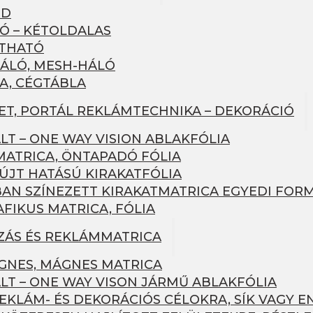
RD
Ó – KÉTOLDALAS
ÍTHATÓ
ÁLÓ, MESH-HÁLÓ
A, CÉGTÁBLA
LET, PORTÁL REKLÁMTECHNIKA – DEKORÁCIÓ
LT – ONE WAY VISION ABLAKFÓLIA
MATRICA, ÖNTAPADÓ FÓLIA
JT HATÁSÚ KIRAKATFÓLIA
AN SZÍNEZETT KIRAKATMATRICA EGYEDI FOR
FIKUS MATRICA, FÓLIA
ZÁS ÉS REKLÁMMATRICA
NES, MÁGNES MATRICA
LT – ONE WAY VISON JÁRMŰ ABLAKFÓLIA
EKLÁM- ÉS DEKORÁCIÓS CÉLOKRA, SÍK VAGY E