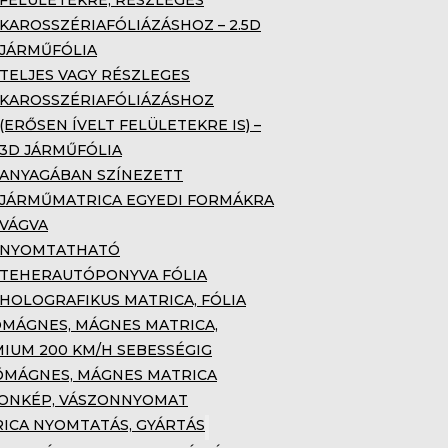
FELÜLETEKRE, RÉSZLEGES
KAROSSZÉRIAFÓLIÁZÁSHOZ – 2.5D
JÁRMŰFÓLIA
TELJES VAGY RÉSZLEGES
KAROSSZÉRIAFÓLIÁZÁSHOZ
(ERŐSEN ÍVELT FELÜLETEKRE IS) –
3D JÁRMŰFÓLIA
ANYAGÁBAN SZÍNEZETT
JÁRMŰMATRICA EGYEDI FORMÁKRA
VÁGVA
NYOMTATHATÓ
TEHERAUTÓPONYVA FÓLIA
HOLOGRAFIKUS MATRICA, FÓLIA
MÁGNES, MÁGNES MATRICA,
IUM 200 KM/H SEBESSÉGIG
MÁGNES, MÁGNES MATRICA
ONKÉP, VÁSZONNYOMAT
ICA NYOMTATÁS, GYÁRTÁS