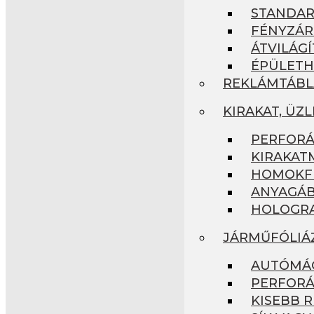
STANDA
FÉNYZÁR
ÁTVILÁG
ÉPÜLETH
REKLÁMTÁBL
KIRAKAT, ÜZ
PERFORÁ
KIRAKAT
HOMOKFÚ
ANYAGÁB
HOLOGRA
JÁRMŰFÓLIÁ
AUTÓMÁG
PERFORÁ
KISEBB R