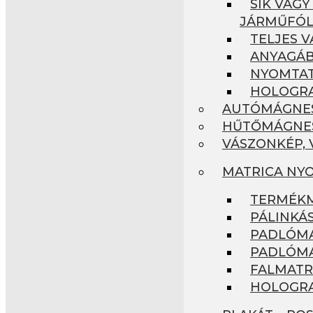
SÍK VAGY
JÁRMŰFÓL
TELJES V
ANYAGÁB
NYOMTAT
HOLOGRA
AUTÓMÁGNES,
HŰTŐMÁGNES
VÁSZONKÉP,
MATRICA NYO
TERMÉKM
PÁLINKÁ
PADLÓMA
PADLÓMAT
FALMATRI
HOLOGRA