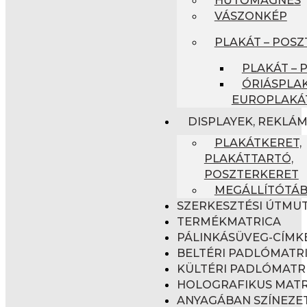
VÁSZONKÉP
PLAKÁT – POSZ
PLAKÁT – 
ÓRIÁSPLAK
EUROPLAKÁ
DISPLAYEK, REKLÁ
PLAKÁTKERET,
PLAKÁTTARTÓ,
POSZTERKERET
MEGÁLLÍTÓTÁ
SZERKESZTÉSI ÚTMU
TERMÉKMATRICA
PÁLINKÁSÜVEG-CÍMK
BELTÉRI PADLÓMATR
KÜLTÉRI PADLÓMATR
HOLOGRAFIKUS MATR
ANYAGÁBAN SZÍNEZET