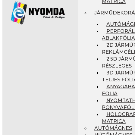
MATRICA
JÁRMŰDEKORÁ
AUTÓMÁG
PERFORÁL
ABLAKFÓLIA
2D JÁRMŰF
REKLÁMCÉL
2.5D JÁRM
RÉSZLEGES
3D JÁRMŰF
TELJES FÓLI
ANYAGÁBA
FÓLIA
NYOMTAT
PONYVAFÓL
HOLOGRAF
MATRICA
AUTÓMÁGNES
HŰTŐMÁGNES