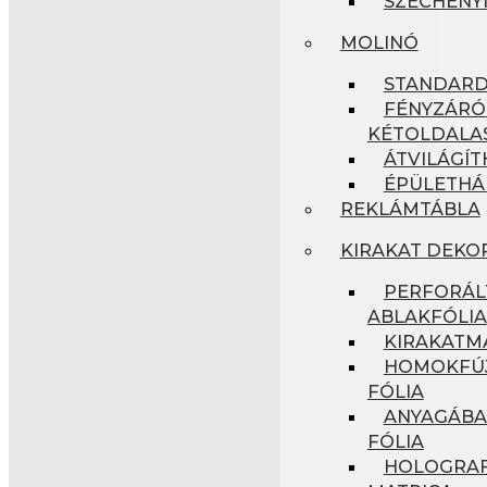
SZÉCHENYI
MOLINÓ
STANDAR
FÉNYZÁRÓ
KÉTOLDALA
ÁTVILÁGÍ
ÉPÜLETHÁ
REKLÁMTÁBLA
KIRAKAT DEKO
PERFORÁL
ABLAKFÓLIA
KIRAKATM
HOMOKFÚJ
FÓLIA
ANYAGÁBA
FÓLIA
HOLOGRAF