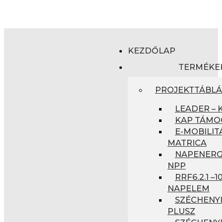
KEZDŐLAP
TERMÉKE
PROJEKTTÁBL
LEADER – 
KAP TÁMO
E-MOBILIT
MATRICA
NAPENERGI
NPP
RRF6.2.1 –
NAPELEM
SZÉCHENYI
PLUSZ