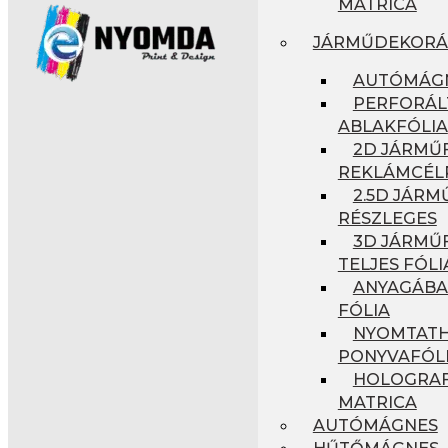
MATRICA
JÁRMŰDEKORÁ
AUTÓMÁG
PERFORÁL
ABLAKFÓLIA
2D JÁRMŰF
REKLÁMCÉL
2.5D JÁRM
RÉSZLEGES
3D JÁRMŰF
TELJES FÓLI
ANYAGÁBA
FÓLIA
NYOMTAT
PONYVAFÓL
HOLOGRAF
MATRICA
AUTÓMÁGNES
HŰTŐMÁGNES