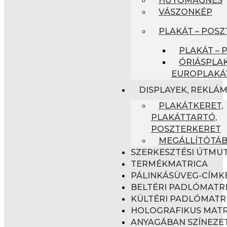
VÁSZONKÉP
PLAKÁT – POSZ
PLAKÁT – 
ÓRIÁSPLAK
EUROPLAKÁ
DISPLAYEK, REKLÁ
PLAKÁTKERET,
PLAKÁTTARTÓ,
POSZTERKERET
MEGÁLLÍTÓTÁ
SZERKESZTÉSI ÚTMU
TERMÉKMATRICA
PÁLINKÁSÜVEG-CÍMK
BELTÉRI PADLÓMATR
KÜLTÉRI PADLÓMATR
HOLOGRAFIKUS MATR
ANYAGÁBAN SZÍNEZET