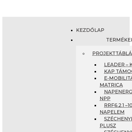
KEZDŐLAP
TERMÉKE
PROJEKTTÁBL
LEADER – 
KAP TÁMO
E-MOBILIT
MATRICA
NAPENERGI
NPP
RRF6.2.1 –
NAPELEM
SZÉCHENYI
PLUSZ