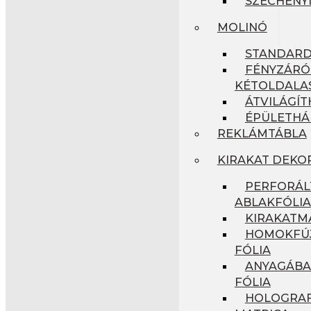
SZÉCHENYI
MOLINÓ
STANDAR
FÉNYZÁRÓ
KÉTOLDALA
ÁTVILÁGÍ
ÉPÜLETHÁ
REKLÁMTÁBLA
KIRAKAT DEKO
PERFORÁL
ABLAKFÓLIA
KIRAKATM
HOMOKFÚJ
FÓLIA
ANYAGÁBA
FÓLIA
HOLOGRAF