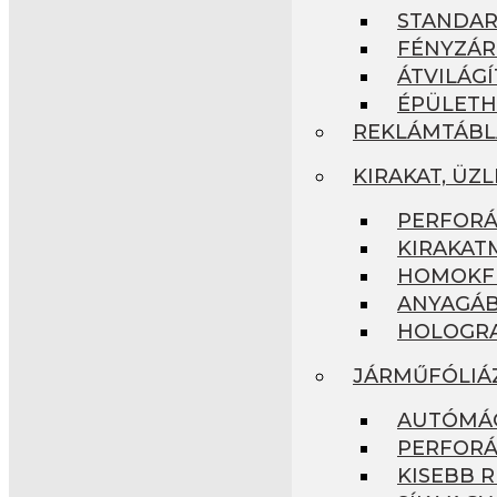
STANDA
FÉNYZÁR
ÁTVILÁG
ÉPÜLETH
REKLÁMTÁBL
KIRAKAT, ÜZ
PERFORÁ
KIRAKAT
HOMOKFÚ
ANYAGÁB
HOLOGRA
JÁRMŰFÓLIÁ
AUTÓMÁG
PERFORÁ
KISEBB R