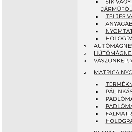
SÍK VAGY
JÁRMŰFÓL
TELJES V
ANYAGÁB
NYOMTAT
HOLOGRA
AUTÓMÁGNES,
HŰTŐMÁGNES
VÁSZONKÉP,
MATRICA NYO
TERMÉKM
PÁLINKÁ
PADLÓMA
PADLÓMAT
FALMATRI
HOLOGRA