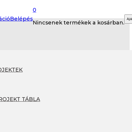
0
áció
Belépés
Ajá
Nincsenek termékek a kosárban.
OJEKTEK
PROJEKT TÁBLA