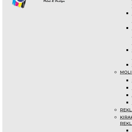
MOLI
REKL
KIRA
REKL