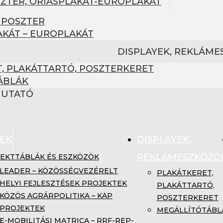
SZTER, ÓRIÁSPLAKÁT-EUROPLAKÁT
 POSZTER
AKÁT – EUROPLAKÁT
DISPLAYEK, REKLÁM
, PLAKÁTTARTÓ, POSZTERKERET
ÁBLÁK
MUTATÓ
EK
DISPLAYEK,
REKLÁMESZKÖZÖ
EKTTÁBLÁK ÉS ESZKÖZÖK
LEADER – KÖZÖSSÉGVEZÉRELT
PLAKÁTKERET,
HELYI FEJLESZTÉSEK PROJEKTEK
PLAKÁTTARTÓ,
KÖZÖS AGRÁRPOLITIKA – KAP
POSZTERKERET
PROJEKTEK
MEGÁLLÍTÓTÁBL
E-MOBILITÁSI MATRICA – RRF-REP-