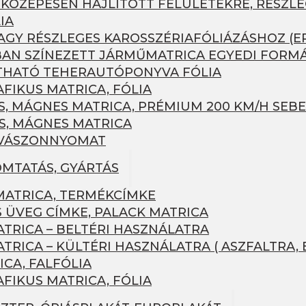
 KÖZEPESEN HAJLÍTOTT FELÜLETEKRE, RÉSZLE
IA
AGY RÉSZLEGES KAROSSZÉRIAFÓLIÁZÁSHOZ (ER
AN SZÍNEZETT JÁRMŰMATRICA EGYEDI FORM
HATÓ TEHERAUTÓPONYVA FÓLIA
FIKUS MATRICA, FÓLIA
 MÁGNES MATRICA, PRÉMIUM 200 KM/H SEBE
, MÁGNES MATRICA
 VÁSZONNYOMAT
MTATÁS, GYÁRTÁS
ATRICA, TERMÉKCÍMKE
S ÜVEG CÍMKE, PALACK MATRICA
TRICA – BELTÉRI HASZNÁLATRA
RICA – KÜLTÉRI HASZNÁLATRA ( ASZFALTRA, 
CA, FALFÓLIA
FIKUS MATRICA, FÓLIA