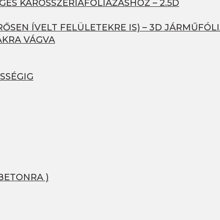
GES KAROSSZÉRIAFÓLIÁZÁSHOZ – 2.5D
ŐSEN ÍVELT FELÜLETEKRE IS) – 3D JÁRMŰFÓL
ÁKRA VÁGVA
SSÉGIG
BETONRA )