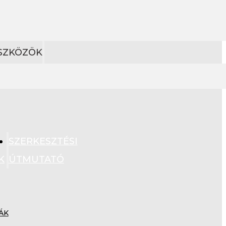
ESZKÖZÖK
SZERKESZTÉSI
K
ÚTMUTATÓ
ÁK