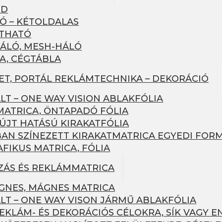
RD
Ó – KÉTOLDALAS
ÍTHATÓ
ÁLÓ, MESH-HÁLÓ
A, CÉGTÁBLA
LET, PORTÁL REKLÁMTECHNIKA – DEKORÁCIÓ
LT – ONE WAY VISION ABLAKFÓLIA
MATRICA, ÖNTAPADÓ FÓLIA
JT HATÁSÚ KIRAKATFÓLIA
AN SZÍNEZETT KIRAKATMATRICA EGYEDI FOR
FIKUS MATRICA, FÓLIA
ZÁS ÉS REKLÁMMATRICA
NES, MÁGNES MATRICA
LT – ONE WAY VISON JÁRMŰ ABLAKFÓLIA
EKLÁM- ÉS DEKORÁCIÓS CÉLOKRA, SÍK VAGY E