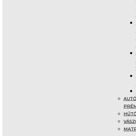
AUTÓ
PRÉM
HŰTŐ
VÁSZ
MATR