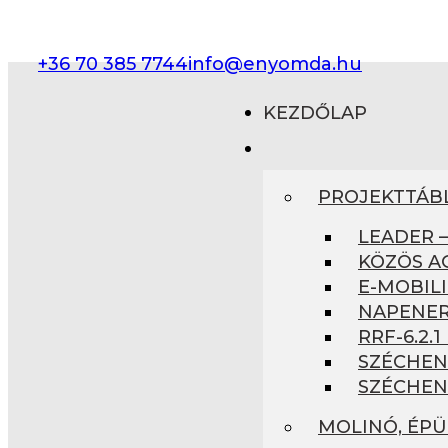
+36 70 385 7744
info@enyomda.hu
KEZDŐLAP
PROJEKTTÁB
LEADER 
KÖZÖS A
E-MOBILI
NAPENER
RRF-6.2.
SZÉCHEN
SZÉCHEN
MOLINÓ, ÉP