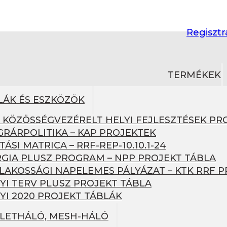
Regisztr
TERMÉKEK
LÁK ÉS ESZKÖZÖK
– KÖZÖSSÉGVEZÉRELT HELYI FEJLESZTÉSEK PR
GRÁRPOLITIKA – KAP PROJEKTEK
TÁSI MATRICA – RRF-REP-10.10.1-24
GIA PLUSZ PROGRAM – NPP PROJEKT TÁBLA
1 LAKOSSÁGI NAPELEMES PÁLYÁZAT – KTK RRF 
YI TERV PLUSZ PROJEKT TÁBLA
YI 2020 PROJEKT TÁBLÁK
ÜLETHÁLÓ, MESH-HÁLÓ