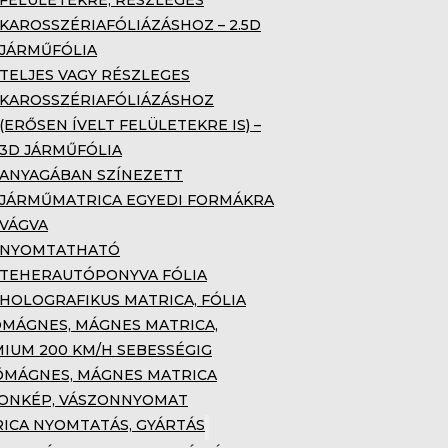
FELÜLETEKRE, RÉSZLEGES
KAROSSZÉRIAFÓLIÁZÁSHOZ – 2.5D
JÁRMŰFÓLIA
TELJES VAGY RÉSZLEGES
KAROSSZÉRIAFÓLIÁZÁSHOZ
(ERŐSEN ÍVELT FELÜLETEKRE IS) –
3D JÁRMŰFÓLIA
ANYAGÁBAN SZÍNEZETT
JÁRMŰMATRICA EGYEDI FORMÁKRA
VÁGVA
NYOMTATHATÓ
TEHERAUTÓPONYVA FÓLIA
HOLOGRAFIKUS MATRICA, FÓLIA
MÁGNES, MÁGNES MATRICA,
IUM 200 KM/H SEBESSÉGIG
MÁGNES, MÁGNES MATRICA
ONKÉP, VÁSZONNYOMAT
ICA NYOMTATÁS, GYÁRTÁS