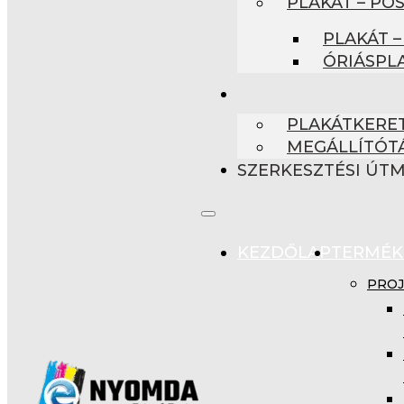
PLAKÁT – PO
PLAKÁT –
ÓRIÁSPL
PLAKÁTKERET
MEGÁLLÍTÓT
SZERKESZTÉSI ÚT
KEZDŐLAP
TERMÉK
PROJ