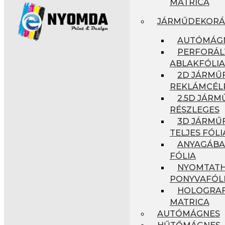
MATRICA
JÁRMŰDEKORÁ
AUTÓMÁG
PERFORÁL
ABLAKFÓLIA
2D JÁRMŰF
REKLÁMCÉL
2.5D JÁRM
RÉSZLEGES
3D JÁRMŰF
TELJES FÓLI
ANYAGÁBA
FÓLIA
NYOMTAT
PONYVAFÓL
HOLOGRAF
MATRICA
AUTÓMÁGNES
HŰTŐMÁGNES