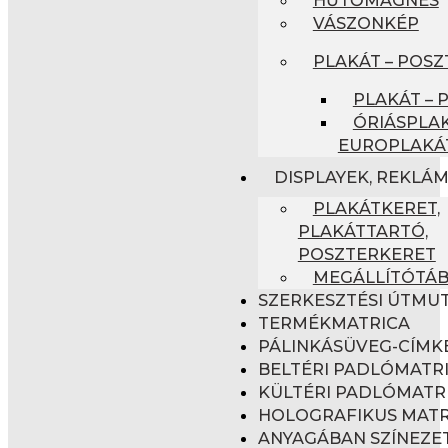
VÁSZONKÉP
PLAKÁT – POSZ
PLAKÁT – 
ÓRIÁSPLAK
EUROPLAKÁ
DISPLAYEK, REKLÁ
PLAKÁTKERET,
PLAKÁTTARTÓ,
POSZTERKERET
MEGÁLLÍTÓTÁ
SZERKESZTÉSI ÚTMU
TERMÉKMATRICA
PÁLINKÁSÜVEG-CÍMK
BELTÉRI PADLÓMATR
KÜLTÉRI PADLÓMATR
HOLOGRAFIKUS MATR
ANYAGÁBAN SZÍNEZET