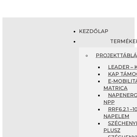
KEZDŐLAP
TERMÉKE
PROJEKTTÁBL
LEADER – 
KAP TÁMO
E-MOBILIT
MATRICA
NAPENERGI
NPP
RRF6.2.1 –
NAPELEM
SZÉCHENYI
PLUSZ