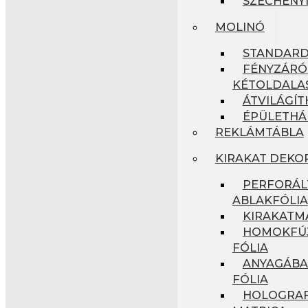
SZÉCHENYI
MOLINÓ
STANDAR
FÉNYZÁRÓ
KÉTOLDALA
ÁTVILÁGÍ
ÉPÜLETHÁ
REKLÁMTÁBLA
KIRAKAT DEKO
PERFORÁL
ABLAKFÓLIA
KIRAKATM
HOMOKFÚJ
FÓLIA
ANYAGÁBA
FÓLIA
HOLOGRAF