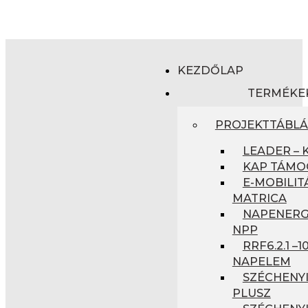
KEZDŐLAP
TERMÉKE
PROJEKTTÁBL
LEADER – 
KAP TÁMO
E-MOBILIT
MATRICA
NAPENERGI
NPP
RRF6.2.1 –
NAPELEM
SZÉCHENYI
PLUSZ