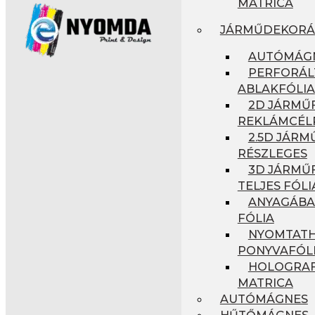
MATRICA
JÁRMŰDEKORÁ
AUTÓMÁG
PERFORÁL
ABLAKFÓLIA
2D JÁRMŰF
REKLÁMCÉL
2.5D JÁRM
RÉSZLEGES
3D JÁRMŰF
TELJES FÓLI
ANYAGÁBA
FÓLIA
NYOMTAT
PONYVAFÓL
HOLOGRAF
MATRICA
AUTÓMÁGNES
HŰTŐMÁGNES