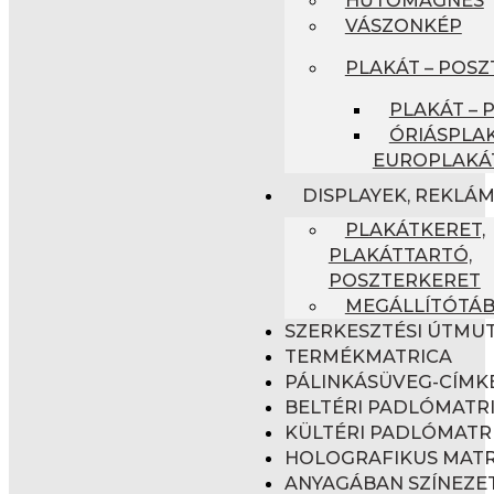
VÁSZONKÉP
PLAKÁT – POSZ
PLAKÁT – 
ÓRIÁSPLAK
EUROPLAKÁ
DISPLAYEK, REKLÁ
PLAKÁTKERET,
PLAKÁTTARTÓ,
POSZTERKERET
MEGÁLLÍTÓTÁ
SZERKESZTÉSI ÚTMU
TERMÉKMATRICA
PÁLINKÁSÜVEG-CÍMK
BELTÉRI PADLÓMATR
KÜLTÉRI PADLÓMATR
HOLOGRAFIKUS MATR
ANYAGÁBAN SZÍNEZET