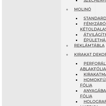
SZÉCHENYI
MOLINÓ
STANDAR
FÉNYZÁRÓ
KÉTOLDALA
ÁTVILÁGÍ
ÉPÜLETHÁ
REKLÁMTÁBLA
KIRAKAT DEKO
PERFORÁL
ABLAKFÓLIA
KIRAKATM
HOMOKFÚJ
FÓLIA
ANYAGÁBA
FÓLIA
HOLOGRAF