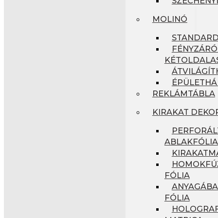
SZÉCHENYI
MOLINÓ
STANDAR
FÉNYZÁRÓ
KÉTOLDALA
ÁTVILÁGÍ
ÉPÜLETHÁ
REKLÁMTÁBLA
KIRAKAT DEKO
PERFORÁL
ABLAKFÓLIA
KIRAKATM
HOMOKFÚJ
FÓLIA
ANYAGÁBA
FÓLIA
HOLOGRAF