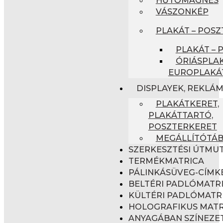
VÁSZONKÉP
PLAKÁT – POSZ
PLAKÁT – 
ÓRIÁSPLAK
EUROPLAKÁ
DISPLAYEK, REKLÁ
PLAKÁTKERET,
PLAKÁTTARTÓ,
POSZTERKERET
MEGÁLLÍTÓTÁ
SZERKESZTÉSI ÚTMU
TERMÉKMATRICA
PÁLINKÁSÜVEG-CÍMK
BELTÉRI PADLÓMATR
KÜLTÉRI PADLÓMATR
HOLOGRAFIKUS MATR
ANYAGÁBAN SZÍNEZET