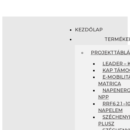
KEZDŐLAP
TERMÉKE
PROJEKTTÁBL
LEADER – 
KAP TÁMO
E-MOBILIT
MATRICA
NAPENERGI
NPP
RRF6.2.1 –
NAPELEM
SZÉCHENYI
PLUSZ