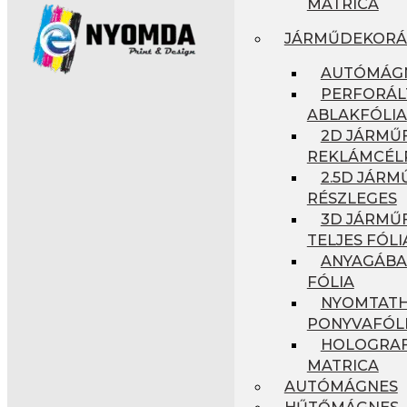
MATRICA
JÁRMŰDEKORÁ
AUTÓMÁG
PERFORÁL
ABLAKFÓLIA
2D JÁRMŰF
REKLÁMCÉL
2.5D JÁRM
RÉSZLEGES
3D JÁRMŰF
TELJES FÓLI
ANYAGÁBA
FÓLIA
NYOMTAT
PONYVAFÓL
HOLOGRAF
MATRICA
AUTÓMÁGNES
HŰTŐMÁGNES